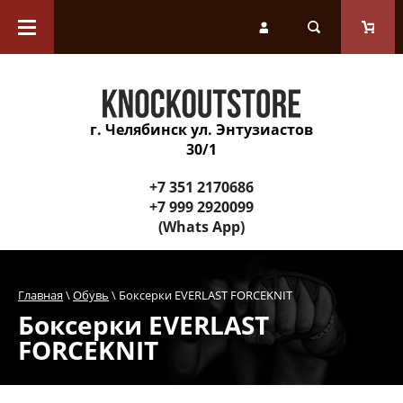
Каталог товаров
Перчатки
г. Челябинск ул. Энтузиастов
Защитное снаряжение
30/1
Инвентарь для тренера
+7 351 2170686
+7 999 2920099
(Whats App)
Спортивные снаряды и
оборудование зала
Главная
 \ 
Обувь
 \ Боксерки EVERLAST FORCEKNIT
Одежда
Боксерки EVERLAST
FORCEKNIT
Обувь