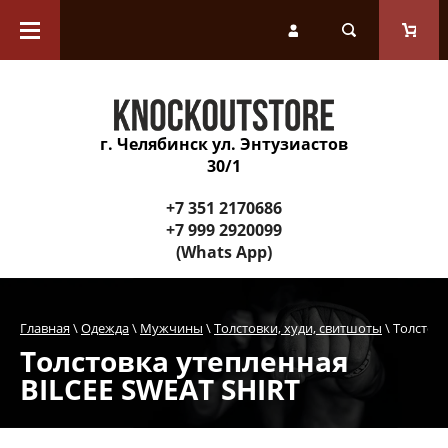
Каталог товаров
Перчатки
г. Челябинск ул. Энтузиастов
Защитное снаряжение
30/1
Инвентарь для тренера
+7 351 2170686
+7 999 2920099
(Whats App)
Спортивные снаряды и
оборудование зала
Главная
 \ 
Одежда
 \ 
Мужчины
 \ 
Толстовки, худи, свитшоты
 \ Толстов
Одежда
Толстовка утепленная
BILCEE SWEAT SHIRT
Обувь