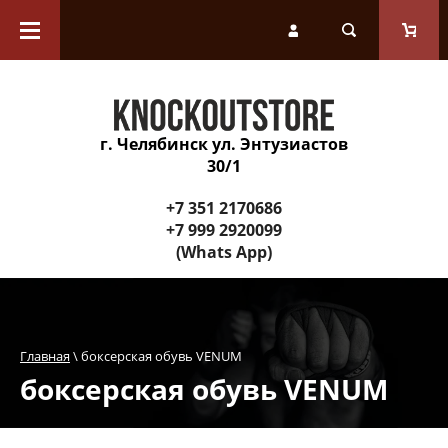
Каталог товаров
Перчатки
г. Челябинск ул. Энтузиастов
Защитное снаряжение
30/1
Инвентарь для тренера
+7 351 2170686
+7 999 2920099
(Whats App)
Спортивные снаряды и
оборудование зала
Одежда
Главная
 \ боксерская обувь VENUM
боксерская обувь VENUM
Обувь