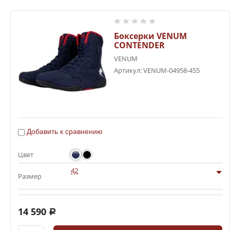
Аксессуары
Боксерки VENUM
Для детей
CONTENDER
VENUM
Артикул:
VENUM-04958-455
Спортивная медицина
Фитнес
Добавить к сравнению
Одежда для сгонки веса
Цвет
СКИДКИ
42
Размер
14 590
a