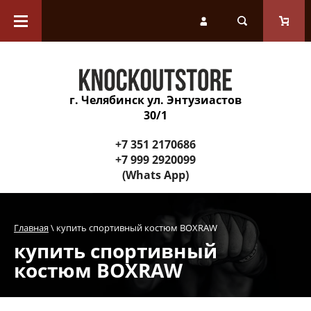
Каталог товаров
Перчатки
г. Челябинск ул. Энтузиастов
Защитное снаряжение
30/1
Инвентарь для тренера
+7 351 2170686
+7 999 2920099
(Whats App)
Спортивные снаряды и
оборудование зала
Главная
 \ купить спортивный костюм BOXRAW
Одежда
купить спортивный
костюм BOXRAW
Обувь