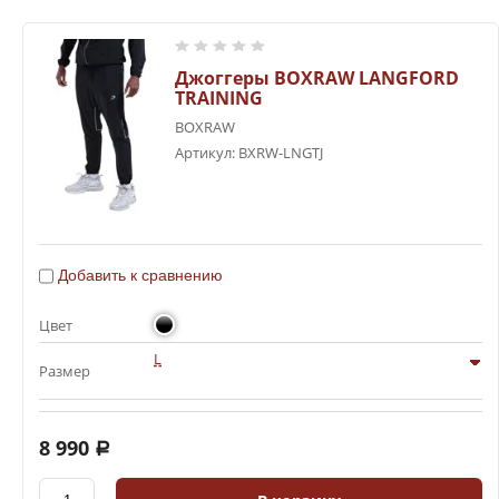
Аксессуары
Джоггеры BOXRAW LANGFORD
Для детей
TRAINING
BOXRAW
Артикул:
BXRW-LNGTJ
Спортивная медицина
Фитнес
Добавить к сравнению
Одежда для сгонки веса
Цвет
СКИДКИ
L
Размер
8 990
a